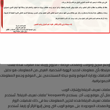
تطوير منتجات وخدمات وميزات ووظائف جديدة
التواصل معك ، إما بشكل مباشر أو من خلال أحد شركائنا ، بما في ذلك لخدمة
العملاء ، لتزويدك بالتحديثات والمعلومات الأخرى المتعلقة بالموقع ولأغراض
تسويقية وترويجية
أرسل لك رسائل البريد الإلكتروني
البحث عن الاحتيال ومنعه
ملفات الدخول
تتبع kiosqueinfo الإجراء القياسي لاستخدام ملفات السجل. تسجل هذه الملفات
الزوار عندما يزورون مواقع الويب. تقوم جميع شركات الاستضافة بذلك وجزء من
تحليلات خدمات الاستضافة. تتضمن المعلومات التي يتم جمعها بواسطة ملفات
السجل عناوين بروتوكول الإنترنت (IP) ونوع المستعرض وموفر خدمة الإنترنت (ISP)
وختم التاريخ والوقت وصفحات الإحالة / الخروج وربما عدد النقرات. هذه ليست
مرتبطة بأي معلومات لتحديد الهوية الشخصية. الغرض من المعلومات هو تحليل
الاتجاهات وإدارة الموقع وتتبع حركة المستخدمين على الموقع وجمع المعلومات
الديموغرافية.
ملفات تعريف الارتباط وإشارات الويب
مثل أي موقع ويب آخر ، يستخدم kiosqueinfo “ملفات تعريف الارتباط”. تُستخدم
ملفات تعريف الارتباط هذه لتخزين المعلومات بما في ذلك تفضيلات الزوار
والصفحات الموجودة على موقع الويب التي وصل إليها الزائر أو زارها. تُستخدم