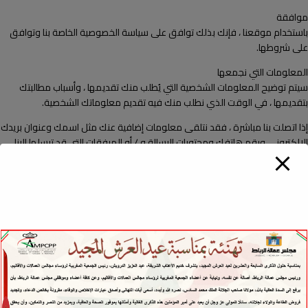
موافقة
باستخدام موقعنا ، فإنك بذلك توافق على سياسة الخصوصية الخاصة بنا وتوافق
على شروطها.
المعلومات التي نجمعها
سيتم توضيح المعلومات الشخصية التي يُطلب منك تقديمها ، وأسباب مطالبتك
بتقديمها ، في الوقت الذي نطلب منك فيه تقديم معلوماتك الشخصية.
إذا اتصلت بنا مباشرة ، فقد نتلقى معلومات إضافية عنك مثل اسمك وعنوان بريدك
الإلكتروني ورقم هاتفك ومحتويات الرسالة و / أو المرفقات التي قد ترسلها إلينا
وأي معلومات أخرى قد تختار تقديمها.
عند التسجيل للحصول على حساب ، قد نطلب معلومات الاتصال الخاصة بك ، بما في
ذلك عناصر مثل الاسم واسم الشركة والعنوان وعنوان البريد الإلكتروني ورقم
الهاتف.
كيف نستخدم معلوماتك
نستخدم المعلومات التي نجمعها بطرق مختلفة ، بما في ذلك:
توفير وتشغيل وصيانة موقعنا
تحسين وتخصيص وتوسيع موقعنا
فهم وتحليل كيفية استخدامك لموقعنا