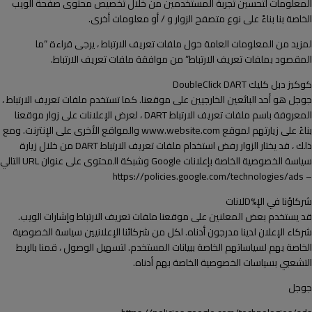
المعلومات لتحسين تجربة المستخدمين من خلال تخصيص محتوى صفحة الويب
الخاصة بنا بناءً على نوع متصفح الزوار و / أو معلومات أخرى.
لمزيد من المعلومات العامة حول ملفات تعريف الارتباط ، يرجى قراءة “ما
المقصود بملفات تعريف الارتباط” من موافقة ملفات تعريف الارتباط.
كوكيز دبل كليك DoubleClick DART
جوجل هو أحد البائعين الخارجيين على موقعنا. كما تستخدم ملفات تعريف الارتباط ،
المعروفة باسم ملفات تعريف الارتباط DART ، لعرض الإعلانات على زوار موقعنا
بناءً على زيارتهم لموقع www.website.com والمواقع الأخرى على الإنترنت. ومع
ذلك ، قد يختار الزوار رفض استخدام ملفات تعريف الارتباط DART من خلال زيارة
سياسة الخصوصية الخاصة بإعلانات Google وشبكة المحتوى على عنوان URL التالي
– https://policies.google.com/technologies/ads
شركاؤنا في الإ%Dلانات
قد يستخدم بعض المعلنين على موقعنا ملفات تعريف الارتباط وإشارات الويب.
شركاء الإعلان لدينا مدرجون أدناه. لكل من شركائنا الإعلانيين سياسة الخصوصية
الخاصة بهم لسياساتهم الخاصة ببيانات المستخدم. لتسهيل الوصول ، قمنا بالربط
التشعبي بسياسات الخصوصية الخاصة بهم أدناه.
جوجل