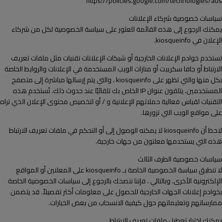
https://policies.google.com/technologies/ads
سياسات خصوصية شركاء الإعلانات
يمكنك الرجوع إلى هذه القائمة للعثور على سياسة الخصوصية لكل من شركاء
الإعلان في kiosqueinfo.
تستخدم خوادم الإعلانات الخارجية أو شبكات الإعلانات تقنيات مثل ملفات تعريف
الارتباط أو جافا سكريبت أو منارات الويب المستخدمة في الإعلانات والروابط الخاصة
بكل منها والتي تظهر على kiosqueinfo ، والتي يتم إرسالها مباشرة إلى متصفح
المستخدمين. يتلقون عنوان IP الخاص بك تلقائيًا عند حدوث ذلك. تُستخدم هذه
التقنيات لقياس فعالية حملاتهم الإعلانية و / أو لتخصيص محتوى الإعلان الذي تراه
على مواقع الويب التي تزورها.
لاحظ أن kiosqueinfo لا يمكنه الوصول إلى أو التحكم في ملفات تعريف الارتباط
هذه التي يستخدمها معلنون من جهات خارجية.
سياسات خصوصية الطرف الثالث
لا تنطبق سياسة الخصوصية الخاصة بـ kiosqueinfo على المعلنين أو المواقع
الإلكترونية الأخرى. وبالتالي ، فإننا ننصحك بالرجوع إلى سياسات الخصوصية الخاصة
بخوادم إعلانات الجهات الخارجية للحصول على معلومات أكثر تفصيلاً. قد يتضمن
ممارساتهم وتعليماتهم حول كيفية الانسحاب من بعض الخيارات.
يمكنك اختيار تعطيل ملفات تعريف الارتباط