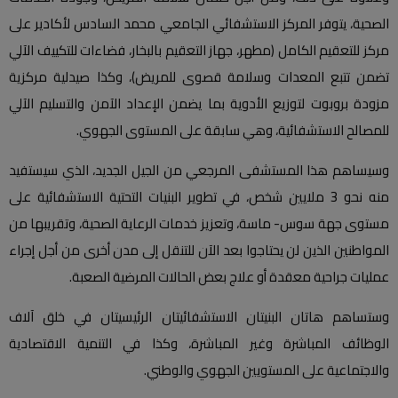
الصحية، يتوفر المركز الاستشفائي الجامعي محمد السادس لأكادير على
مركز للتعقيم الكامل (مطهر، جهاز التعقيم بالبخار، فضاءات للتكييف الآلي
تضمن تتبع المعدات وسلامة قصوى للمريض)، وكذا صيدلية مركزية
مزودة بروبوت لتوزيع الأدوية بما يضمن الإعداد الآمن والتسليم الآلي
للمصالح الاستشفائية، وهي سابقة على المستوى الجهوي.
وسيساهم هذا المستشفى المرجعي من الجيل الجديد، الذي سيستفيد
منه نحو 3 ملايين شخص، في تطوير البنيات التحتية الاستشفائية على
مستوى جهة سوس- ماسة، وتعزيز خدمات الرعاية الصحية، وتقريبها من
المواطنين الذين لن يحتاجوا بعد الآن للتنقل إلى مدن أخرى من أجل إجراء
عمليات جراحية معقدة أو علاج بعض الحالات المرضية الصعبة.
وستساهم هاتان البنيتان الاستشفائيتان الرئيسيتان في خلق آلاف
الوظائف المباشرة وغير المباشرة، وكذا في التنمية الاقتصادية
والاجتماعية على المستويين الجهوي والوطني.