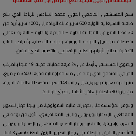
مؤسسة من الجيل الجديد تضع المريض في صلب اهتمامها
يضم المستشفى الجامعي الدولي محمد السادس للرباط، الذي تبلغ
طاقته الاستيعابية الأولية 600 سرير قابلة للزيادة إلى 1000 سرير، أزيد من
30 قطبا للتميز في المجالات الطبية – الجراحية والطبية – التقنية، تغطي
تخصصات من قبيل الجراحة الروبوتية، وجراحة الأعصاب، وأمراض القلب
التدخلية، وعلاج الأورام، والعلاج الإشعاعي، والتصوير الطبي الدقيق.
ويحتوي المستشفى، أيضا، على 24 غرفة عمليات حديثة، 19 منها بالمركب
الجراحي المندمج الذي يمتد على مساحة إجمالية قدرها 3400 متر مربع،
منها غرف هجينة وروبوتية، إلى جانب 143 سريرا مخصصا للعلاجات الحرجة،
من بينها 30 حاضنة لإنعاش الأطفال حديثي الولادة.
وتتوفر المؤسسة على تجهيزات عالية التكنولوجيا، من بينها جهاز للتصوير
المقطعي بالإصدار البوزيتروني والرنين المغناطيسي، الأول من نوعه في
المغرب وإفريقيا، والمقترن بجهاز للتصوير المقطعي بالإصدار البوزيتروني
للتشخيص الدقيق، بالإضافة إلى جهاز للتصوير بالرنين المغناطيسي 3 تسلا