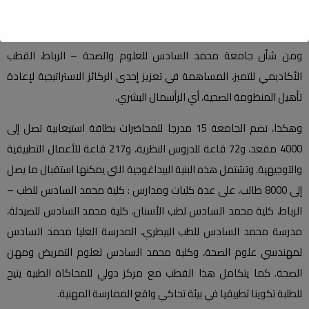
تعليمية متميزة لطلاب جامعة محمد السادس للعلوم والصحة، حيث تتيح
لهم الاطلاع على بيئات سريرية وتكنولوجية متطورة.
ومن شأن جامعة محمد السادس للعلوم والصحة – الرباط، القطب
الأكاديمي للتميز، المساهمة في تعزيز إحدى الركائز الاستراتيجية لإعادة
تأهيل المنظومة الصحية، أي الرأسمال البشري.
وهكذا، تضم الجامعة 15 مدرجا للمحاضرات بطاقة استيعابية تصل إلى
4000 مقعد، و72 قاعة للدروس النظرية، و217 قاعة للأعمال التطبيقية
والتوجيهية. وتشتمل هذه البنية البيداغوجية التي يمكنها استقبال ما يصل
إلى 8000 طالب، على عدة كليات ومدارس : كلية محمد السادس للطب –
الرباط، كلية محمد السادس لطب الأسنان، كلية محمد السادس للصيدلة،
مدرسة محمد السادس للطب البيطري، المدرسة العليا محمد السادس
لمهندسي علوم الصحة، وكلية محمد السادس لعلوم التمريض ومهن
الصحة. كما يتكامل هذا القطب مع مركز دولي للمحاكاة الطبية يتيح
للطلبة تكوينا تطبيقيا في بيئة تحاكي واقع الممارسة المهنية.