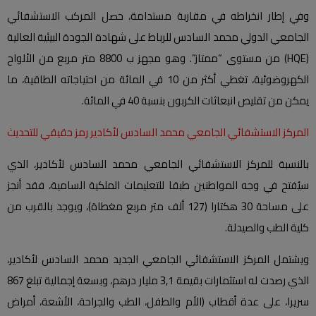
وفي إطار انخراطه في مقاربة مستدامة، حصل المركب الاستشفائي
الجامعي الدولي محمد السادس للرباط على شهادة الجودة البيئية العالية
(HQE) من مستوى “ممتاز”. وهو مجهز ب 8800 متر مربع من الألواح
الكهروضوئية، تغطي أكثر من 10 في المائة من احتياجاته الطاقية، ما
يمكن من تقليص انبعاثات الكربون بنسبة 40 في المائة.
المركز الاستشفائي الجامعي محمد السادس لأكادير رمز حقيقي للتحديث
بالنسبة للمركز الاستشفائي الجامعي محمد السادس لأكادير، الذي
سيُفتح في وجه المواطنين طبقا للتعليمات الملكية السامية، فقد أنجز
على مساحة 30 هكتارا (127 ألف متر مربع مغطاة)، ويوجد بالقرب من
كلية الطب والصيدلة.
ويشتمل المركز الاستشفائي الجامعي الجديد محمد السادس لأكادير،
الذي رصدت له استثمارات بقيمة 3,1 مليار درهم، وبسعة إجمالية تبلغ 867
سريرا، على عدة أقطاب (الأم والطفل، الطب والجراحة، الأشعة، أمراض