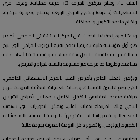
القلب …)، وجناح مركزي للجراحة (19 غرفة عمليات)، وغرف أخرى
للمستعجلات (5 غرف) ولذوي الحروق البليغة، ومختبر، وصيدلية مركزية،
ونظام مندمج للتكوين والمحاكاة.
وباعتباره رمزا حقيقيا للتحديث، فإن المركز الاستشفائي الجامعي لأكادير
هو أول مؤسسة طبية بإفريقيا تدمج تقنية الروبوت الجراحي التي تتيح
تدخلات جراحية طفيفة التوغل بدقة متناهية ورؤية ثلاثية الأبعاد بدقة
متناهية، وظروفا جد مريحة غير مسبوقة بالنسبة للجراح والمريض.
ويؤمن القطب الخاص بأمراض القلب بالمركز الاستشفائي الجامعي،
الذي يضم قاعتين للقسطرة، ووحدات للعلاجات المكثفة المزودة بجهاز
مراقبة متعدد المقاييس، التكفل الكامل بالمصابين بأمراض الشرايين
التاجي وتلك المرتبطة بدقات القلب. وتمكن التجهيزات التي تستجيب
للمعايير الدولية من إنجاز تدخلات تهم رأب الأوعية الدموية، والاستكشاف
الكهروفيزيولوجي، والتصوير داخل الأوعية الدموية بجودة عالية.
وعلاوة على ذلك، ومن أجل ضمان سلامة المريض، وجودة الخدمات