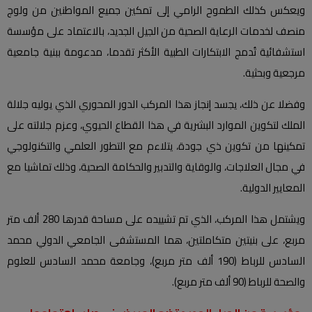
ويعكس كذلك الطموح الرامي إلى تمكين جميع المواطنين من ولوج
منصف لخدمات الرعاية الصحية من الجيل الجديد، بالاعتماد على مؤسسة
استشفائية تُدمج الابتكارات الطبية الأكثر تقدما، مدعومة ببنية جامعية
مرجعية وبحثية.
وفضلا عن ذلك، يجسد إنجاز هذا المركب الدور المحوري الذي يوليه جلالة
الملك لتكوين الموارد البشرية في هذا القطاع الحيوي، وعزم جلالته على
تمكينها من تكوين ذي جودة، يتلاءم مع التطور العلمي والتكنولوجي
في مجال العلاجات، والوقاية والتدبير والحكامة الصحية، وذلك تماشيا مع
المعايير الدولية.
ويشتمل هذا المركب، الذي تم تشييده على مساحة قدرها 280 ألف متر
مربع، على بنيتين متكاملتين، هما المستشفى الجامعي الدولي محمد
السادس للرباط (190 ألف متر مربع)، وجامعة محمد السادس للعلوم
والصحة للرباط (90 ألف متر مربع).