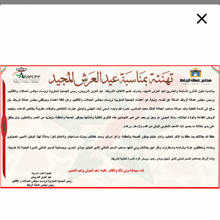
أوميغا، ونظام للعلاج الإشعاعي، وصيدلية استشفائية روبوتية، ومركز
محاكاة.
ومن ضمن الخدمات المبتكرة، يتوفر المستشفى على وحدة لعلاج الحروق
البليغة، ومصلحة للعلاج بالأوكسجين عالي ومنخفض الضغط، الوحيدة
بالمغرب، والمخصصة للعلاجات الطبية المتقدمة والبحث الفيزيولوجي.
ويتميز المركب، كذلك، بإنشاء أول منصة مختبرية آلية بالكامل في إفريقيا،
تغطي جميع مراحل التحاليل البيولوجية (قبل، أثناء، وما بعد التحليل)، وذلك
في عدة مجالات من ضمنها الكيمياء، المناعة وأمراض الدم. كما يحتضن
أول مختبر رقمي للتشريح المرضي في المغرب، يضمن تتبعا دقيقا ونتائج
تشخيصية عالية الجودة.
ولكونه يضع المريض في صلب اهتمامه، يقترح المستشفى الجامعي
الدولي محمد السادس للرباط مسارات علاجية مندمجة وشخصية، تضمن
الراحة، الأمان والجودة. وفضلا عن ذلك، تعد هذه المؤسسة منصة