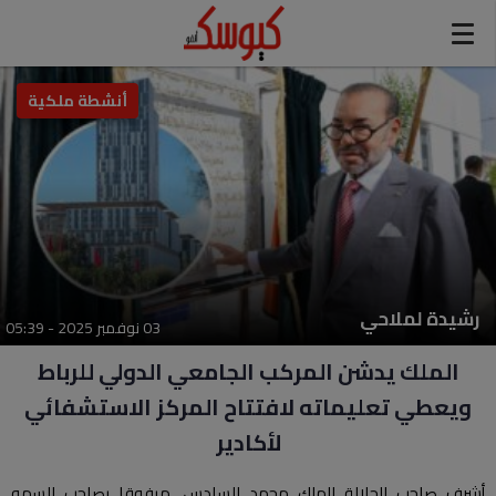
modal-check
أنشطة ملكية
رشيدة لملاحي
03 نوفمبر 2025 - 05:39
الملك يدشن المركب الجامعي الدولي للرباط
ويعطي تعليماته لافتتاح المركز الاستشفائي
لأكادير
أشرف صاحب الجلالة الملك محمد السادس، مرفوقا بصاحب السمو